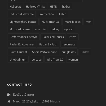
Heliostat
Holbrook™ Mix
HSTN
hydra
Industrial M Frame
jimmy choo
Latch
Lightweight O Matter
M2 Frame® XL
marc jacobs
men
Mirrored Lenses
miu miu
oakley
optical
Performance Lifestyle
Polarized Lenses
Prizm
Radar Ev Advancer
Radar Ev Path
reedmace
Saint Laurent
Sport Performance
sunglasses
unisex
Unobtainium
versace
Wire Trap 2.0
women
CONTACT INFO
EyeSpotCyprus
March 25 27z,Egkomi,2408 Nicosia