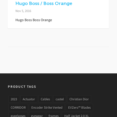
Hugo Boss / Boss Orange
Nov 5, 2016
Hugo Boss Boss Orange
PRODUCT TAGS
2023
Actuator
Cables
castel
Christian Dior
CORRIDOR
Encoder Strike Vented
EVZero™ Blades
eyeglasses
eyewear
frames
Half Jacket 2.0 XL